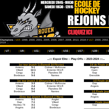
Champions :
U15:
1999, 2000, 2001, 2005, 2006, 2007, 2008, 2013, 2018 //
U17:
2000, 2002, 
2019 ...
|
U7
|
|
U9
|
|
U11
|
|
U13
|
|
U15
|
|
U17
|
|
U20
|
|
...::: Espoir Elite -- Play-Offs -- 2023-2024 :::...
1er tour (match 1) (Samedi 24 Février)
1/4 de Finale (
Amiens
5-1
Colmar / Mulhouse
Angers
Villard
12-1
Entente HCLR
Caen
Cergy
3-1
Flandres 59
Gap
Bordeaux
5-3
Nantes
Grenoble
1er tour (match 2) (Dimanche 25 Février)
1/2 Finale (m
Amiens
3-3
Colmar / Mulhouse
Gap
Villard
2-4
Entente HCLR
Angers
Cergy
8-2
Flandres 59
Bordeaux
3-0
Nantes
1/2 Finale (ma
Gap
2ème tour (match 1) (Samedi 2 Mars)
Angers
Amiens
5-1
Anglet
Gap
7-1
Villard
Finale (mat
Hockey 74
3-1
Cergy
Gap
Angers
2-2
Bordeaux