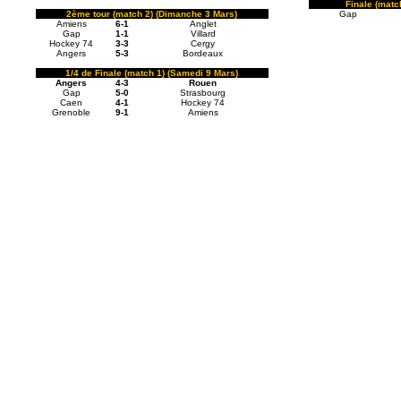
Finale (matc
2ème tour (match 2) (Dimanche 3 Mars)
Gap
Amiens
6-1
Anglet
Gap
1-1
Villard
Hockey 74
3-3
Cergy
Angers
5-3
Bordeaux
1/4 de Finale (match 1) (Samedi 9 Mars)
Angers
4-3
Rouen
Gap
5-0
Strasbourg
Caen
4-1
Hockey 74
Grenoble
9-1
Amiens