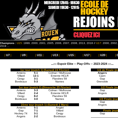
Champions :
U15:
1999, 2000, 2001, 2005, 2006, 2007, 2008, 2013, 2018 //
U17:
2000, 2002, 
2019 ...
|
U7
|
|
U9
|
|
U11
|
|
U13
|
|
U15
|
|
U17
|
|
U20
|
|
...::: Espoir Elite -- Play-Offs -- 2023-2024 :::...
1er tour (match 1) (Samedi 24 Février)
1/4 de Finale (
Amiens
5-1
Colmar / Mulhouse
Angers
Villard
12-1
Entente HCLR
Caen
Cergy
3-1
Flandres 59
Gap
Bordeaux
5-3
Nantes
Grenoble
1er tour (match 2) (Dimanche 25 Février)
1/2 Finale (m
Amiens
3-3
Colmar / Mulhouse
Gap
Villard
2-4
Entente HCLR
Angers
Cergy
8-2
Flandres 59
Bordeaux
3-0
Nantes
1/2 Finale (ma
Gap
2ème tour (match 1) (Samedi 2 Mars)
Angers
Amiens
5-1
Anglet
Gap
7-1
Villard
Finale (mat
Hockey 74
3-1
Cergy
Gap
Angers
2-2
Bordeaux