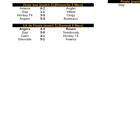
Finale (matc
2ème tour (match 2) (Dimanche 3 Mars)
Gap
Amiens
6-1
Anglet
Gap
1-1
Villard
Hockey 74
3-3
Cergy
Angers
5-3
Bordeaux
1/4 de Finale (match 1) (Samedi 9 Mars)
Angers
4-3
Rouen
Gap
5-0
Strasbourg
Caen
4-1
Hockey 74
Grenoble
9-1
Amiens