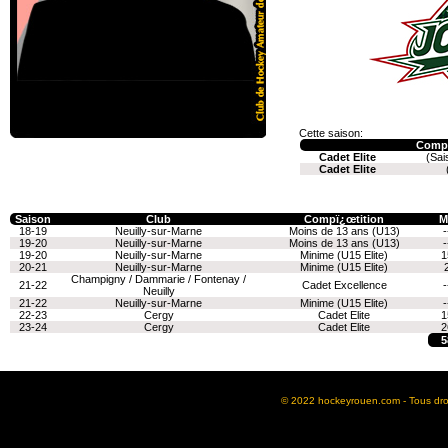
Cette saison:
Compé
Cadet Elite
(Sai
Cadet Elite
Saison
Club
Compï¿œtition
M
18-19
Neuilly-sur-Marne
Moins de 13 ans (U13)
-
19-20
Neuilly-sur-Marne
Moins de 13 ans (U13)
-
19-20
Neuilly-sur-Marne
Minime (U15 Elite)
1
20-21
Neuilly-sur-Marne
Minime (U15 Elite)
Champigny / Dammarie / Fontenay /
21-22
Cadet Excellence
-
Neuilly
21-22
Neuilly-sur-Marne
Minime (U15 Elite)
-
22-23
Cergy
Cadet Elite
1
23-24
Cergy
Cadet Elite
2
5
© 2022 hockeyrouen.com - Tous droit