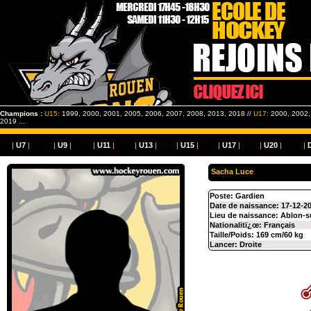
Champions :
U15:
1999, 2000, 2001, 2005, 2006, 2007, 2008, 2013, 2018 //
U17:
2000, 2002, 
2019 ...
|
U7
|
|
U9
|
|
U11
|
|
U13
|
|
U15
|
|
U17
|
|
U20
|
|
Sacha Luce
Poste: Gardien
Date de naissance: 17-12-2
Lieu de naissance: Ablon-s
Nationalitï¿œ: Français
Taille/Poids: 169 cm/60 kg
Lancer: Droite