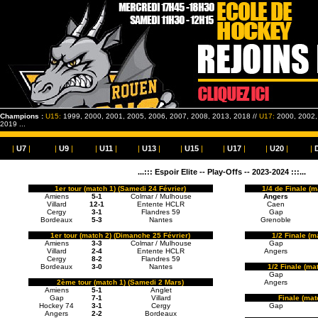
Champions :
U15:
1999, 2000, 2001, 2005, 2006, 2007, 2008, 2013, 2018 //
U17:
2000, 2002, 
2019 ...
|
U7
|
|
U9
|
|
U11
|
|
U13
|
|
U15
|
|
U17
|
|
U20
|
|
...::: Espoir Elite -- Play-Offs -- 2023-2024 :::...
1er tour (match 1) (Samedi 24 Février)
1/4 de Finale (
Amiens
5-1
Colmar / Mulhouse
Angers
Villard
12-1
Entente HCLR
Caen
Cergy
3-1
Flandres 59
Gap
Bordeaux
5-3
Nantes
Grenoble
1er tour (match 2) (Dimanche 25 Février)
1/2 Finale (m
Amiens
3-3
Colmar / Mulhouse
Gap
Villard
2-4
Entente HCLR
Angers
Cergy
8-2
Flandres 59
Bordeaux
3-0
Nantes
1/2 Finale (ma
Gap
2ème tour (match 1) (Samedi 2 Mars)
Angers
Amiens
5-1
Anglet
Gap
7-1
Villard
Finale (mat
Hockey 74
3-1
Cergy
Gap
Angers
2-2
Bordeaux