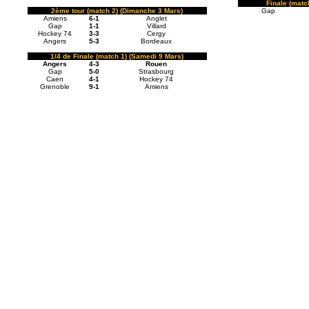
Finale (matc
2ème tour (match 2) (Dimanche 3 Mars)
Gap
Amiens
6-1
Anglet
Gap
1-1
Villard
Hockey 74
3-3
Cergy
Angers
5-3
Bordeaux
1/4 de Finale (match 1) (Samedi 9 Mars)
Angers
4-3
Rouen
Gap
5-0
Strasbourg
Caen
4-1
Hockey 74
Grenoble
9-1
Amiens