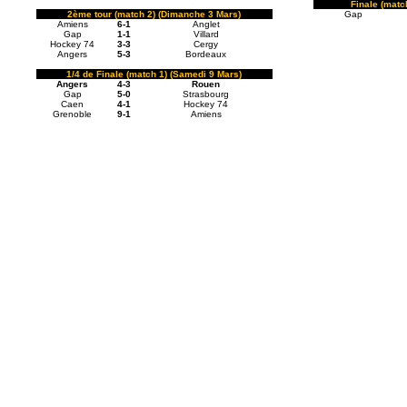
Finale (matc
2ème tour (match 2) (Dimanche 3 Mars)
Gap
Amiens
6-1
Anglet
Gap
1-1
Villard
Hockey 74
3-3
Cergy
Angers
5-3
Bordeaux
1/4 de Finale (match 1) (Samedi 9 Mars)
Angers
4-3
Rouen
Gap
5-0
Strasbourg
Caen
4-1
Hockey 74
Grenoble
9-1
Amiens