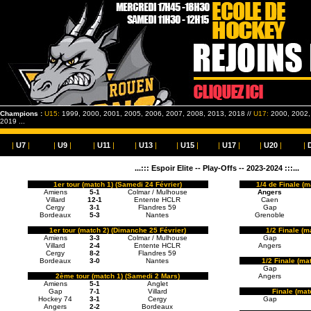
Champions :
U15:
1999, 2000, 2001, 2005, 2006, 2007, 2008, 2013, 2018 //
U17:
2000, 2002, 
2019 ...
|
U7
|
|
U9
|
|
U11
|
|
U13
|
|
U15
|
|
U17
|
|
U20
|
|
...::: Espoir Elite -- Play-Offs -- 2023-2024 :::...
1er tour (match 1) (Samedi 24 Février)
1/4 de Finale (
Amiens
5-1
Colmar / Mulhouse
Angers
Villard
12-1
Entente HCLR
Caen
Cergy
3-1
Flandres 59
Gap
Bordeaux
5-3
Nantes
Grenoble
1er tour (match 2) (Dimanche 25 Février)
1/2 Finale (m
Amiens
3-3
Colmar / Mulhouse
Gap
Villard
2-4
Entente HCLR
Angers
Cergy
8-2
Flandres 59
Bordeaux
3-0
Nantes
1/2 Finale (ma
Gap
2ème tour (match 1) (Samedi 2 Mars)
Angers
Amiens
5-1
Anglet
Gap
7-1
Villard
Finale (mat
Hockey 74
3-1
Cergy
Gap
Angers
2-2
Bordeaux